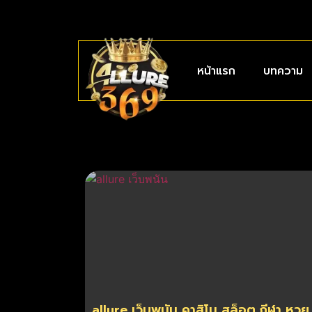
หน้าแรก
บทความ
allure เว็บพนัน คาสิโน สล็อต กีฬา หวย