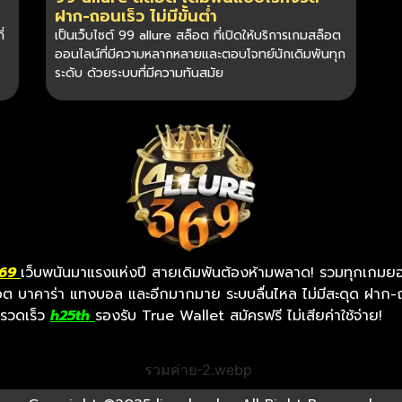
ฝาก-ถอนเร็ว ไม่มีขั้นต่ำ
่
เป็นเว็บไซต์ 99 allure สล็อต ที่เปิดให้บริการเกมสล็อต
ออนไลน์ที่มีความหลากหลายและตอบโจทย์นักเดิมพันทุก
ระดับ ด้วยระบบที่มีความทันสมัย
369
เว็บพนันมาแรงแห่งปี สายเดิมพันต้องห้ามพลาด! รวมทุกเกมย
็อต บาคาร่า แทงบอล และอีกมากมาย ระบบลื่นไหล ไม่มีสะดุด ฝาก
รวดเร็ว
h25th
รองรับ True Wallet สมัครฟรี ไม่เสียค่าใช้จ่าย!