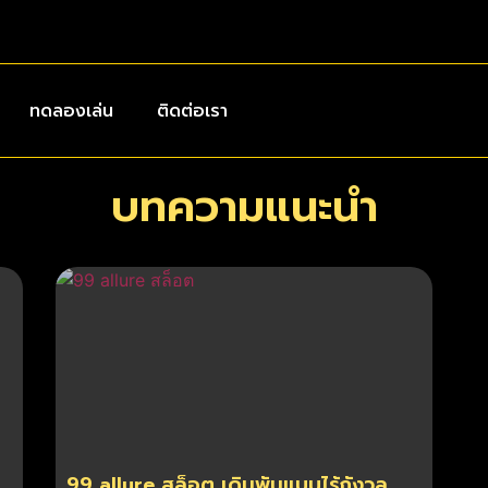
ทดลองเล่น
ติดต่อเรา
บทความแนะนำ
99 allure สล็อต เดิมพันแบบไร้กังวล