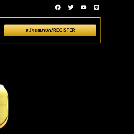
สมัครสมาชิก/REGISTER