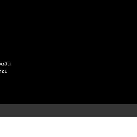
อดฮิต
-ถอน